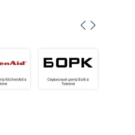
тр KitchenAid в
Сервисный центр Bork в
Сервисный ц
мени
Тюмени
Тю