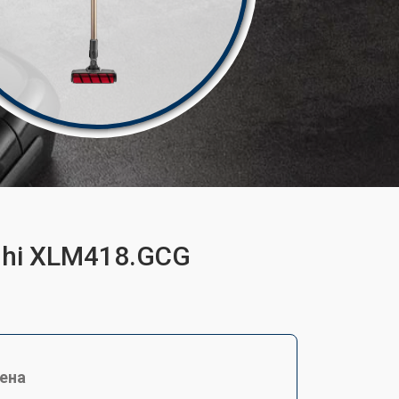
ghi XLM418.GCG
ена