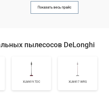
от 80 мин
о
Показать весь прайс
альных пылесосов DeLonghi
XLM419.TDC
XLM417.WRG