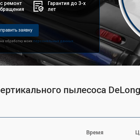
с ремонт
Гарантия до 3-х
обращения
лет
править заявку
 на обработку моих
персональных данных.
вертикального пылесоса DeLon
Время
Ц