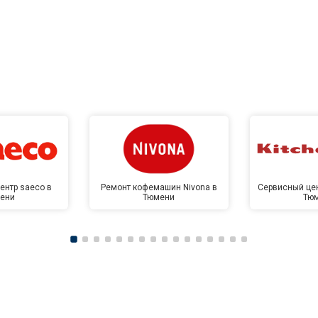
ентр saeco в
Ремонт кофемашин Nivona в
Сервисный цен
ени
Тюмени
Тю