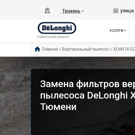
улица 
Тюмень
▼
УСЛУГИ
Сервисный ремонт
Главная
/
Вертикальный пылесос
/
XLM418.G
Замена фильтров ве
пылесоса DeLonghi 
Тюмени