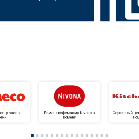
ентр saeco в
Ремонт кофемашин Nivona в
Сервисный цен
ени
Тюмени
Тю