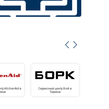
тр KitchenAid в
Сервисный центр Bork в
Сервисный ц
мени
Тюмени
Тю