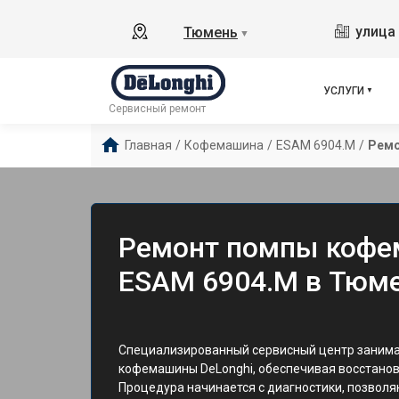
улица 
Тюмень
▼
УСЛУГИ
Сервисный ремонт
Главная
/
Кофемашина
/
ESAM 6904.M
/
Ремо
Ремонт помпы кофе
ESAM 6904.M в Тюм
Специализированный сервисный центр заним
кофемашины DeLonghi, обеспечивая восстанов
Процедура начинается с диагностики, позволя