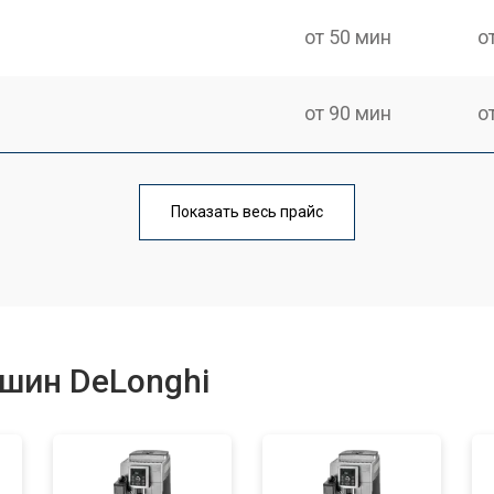
от 50 мин
о
от 90 мин
о
от 50 мин
о
Показать весь прайс
от 70 мин
о
от 50 мин
о
шин DeLonghi
от 80 мин
о