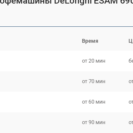
 кофемашины DeLonghi ESAM 69
Время
Ц
от 20 мин
б
от 70 мин
о
от 60 мин
о
от 90 мин
о