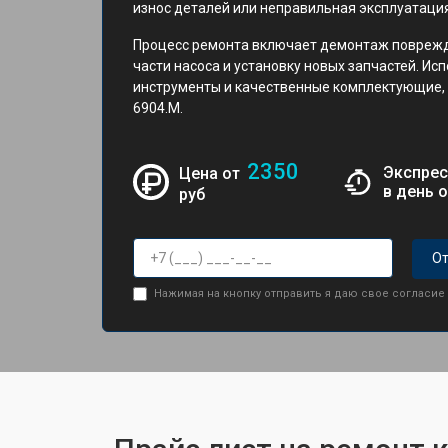
износ деталей или неправильная эксплуатация
Процесс ремонта включает демонтаж поврежд
части насоса и установку новых запчастей. И
инструменты и качественные комплектующие
6904.M.
2350
Экспрес
Цена от
в день 
руб
От
Нажимая на кнопку отправить я даю свое согласие