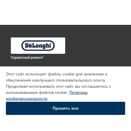
Сервисный ремонт
ВЫБЕРИ СВОЙ ГОРОД
Этот сайт использует файлы cookie для аналитики и
Замена индикаторной лампы духового шкафа PMA 8 PPX
обеспечения наилучшего пользовательского опыта.
DeLonghi в
Томске
Продолжая использовать этот сайт, вы соглашаетесь с
Замена индикаторной лампы духового шкафа PMA 8 PPX
использованием файлов cookie.
Политика
DeLonghi в
Иркутске
конфиденциальности
Замена индикаторной лампы духового шкафа PMA 8 PPX
DeLonghi в
Самаре
Принять все
Замена индикаторной лампы духового шкафа PMA 8 PPX
DeLonghi в
Омске